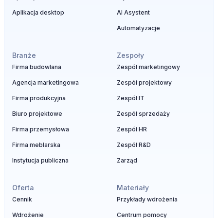
Aplikacja desktop
AI Asystent
Automatyzacje
Branże
Zespoły
Firma budowlana
Zespół marketingowy
Agencja marketingowa
Zespół projektowy
Firma produkcyjna
Zespół IT
Biuro projektowe
Zespół sprzedaży
Firma przemysłowa
Zespół HR
Firma meblarska
Zespół R&D
Instytucja publiczna
Zarząd
Oferta
Materiały
Cennik
Przykłady wdrożenia
Wdrożenie
Centrum pomocy