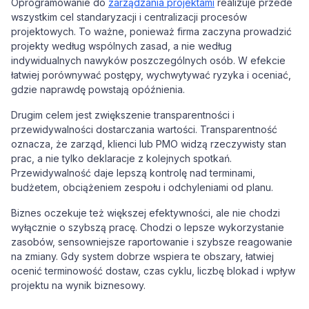
Oprogramowanie do
zarządzania projektami
realizuje przede
wszystkim cel standaryzacji i centralizacji procesów
projektowych. To ważne, ponieważ firma zaczyna prowadzić
projekty według wspólnych zasad, a nie według
indywidualnych nawyków poszczególnych osób. W efekcie
łatwiej porównywać postępy, wychwytywać ryzyka i oceniać,
gdzie naprawdę powstają opóźnienia.
Drugim celem jest zwiększenie transparentności i
przewidywalności dostarczania wartości. Transparentność
oznacza, że zarząd, klienci lub PMO widzą rzeczywisty stan
prac, a nie tylko deklaracje z kolejnych spotkań.
Przewidywalność daje lepszą kontrolę nad terminami,
budżetem, obciążeniem zespołu i odchyleniami od planu.
Biznes oczekuje też większej efektywności, ale nie chodzi
wyłącznie o szybszą pracę. Chodzi o lepsze wykorzystanie
zasobów, sensowniejsze raportowanie i szybsze reagowanie
na zmiany. Gdy system dobrze wspiera te obszary, łatwiej
ocenić terminowość dostaw, czas cyklu, liczbę blokad i wpływ
projektu na wynik biznesowy.