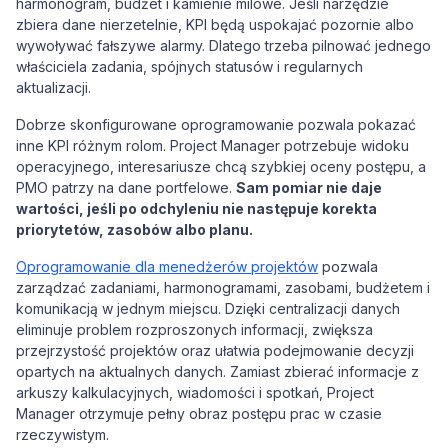
harmonogram, budżet i kamienie milowe. Jeśli narzędzie
zbiera dane nierzetelnie, KPI będą uspokajać pozornie albo
wywoływać fałszywe alarmy. Dlatego trzeba pilnować jednego
właściciela zadania, spójnych statusów i regularnych
aktualizacji.
Dobrze skonfigurowane oprogramowanie pozwala pokazać
inne KPI różnym rolom. Project Manager potrzebuje widoku
operacyjnego, interesariusze chcą szybkiej oceny postępu, a
PMO patrzy na dane portfelowe.
Sam pomiar nie daje
wartości, jeśli po odchyleniu nie następuje korekta
priorytetów, zasobów albo planu.
Oprogramowanie dla menedżerów projektów
pozwala
zarządzać zadaniami, harmonogramami, zasobami, budżetem i
komunikacją w jednym miejscu. Dzięki centralizacji danych
eliminuje problem rozproszonych informacji, zwiększa
przejrzystość projektów oraz ułatwia podejmowanie decyzji
opartych na aktualnych danych. Zamiast zbierać informacje z
arkuszy kalkulacyjnych, wiadomości i spotkań, Project
Manager otrzymuje pełny obraz postępu prac w czasie
rzeczywistym.