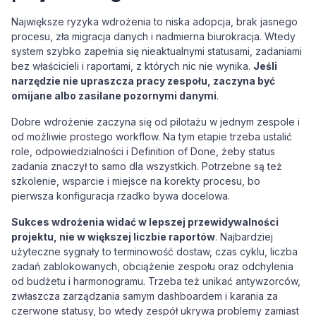
Największe ryzyka wdrożenia to niska adopcja, brak jasnego
procesu, zła migracja danych i nadmierna biurokracja. Wtedy
system szybko zapełnia się nieaktualnymi statusami, zadaniami
bez właścicieli i raportami, z których nic nie wynika.
Jeśli
narzędzie nie upraszcza pracy zespołu, zaczyna być
omijane albo zasilane pozornymi danymi
.
Dobre wdrożenie zaczyna się od pilotażu w jednym zespole i
od możliwie prostego workflow. Na tym etapie trzeba ustalić
role, odpowiedzialności i Definition of Done, żeby status
zadania znaczył to samo dla wszystkich. Potrzebne są też
szkolenie, wsparcie i miejsce na korekty procesu, bo
pierwsza konfiguracja rzadko bywa docelowa.
Sukces wdrożenia widać w lepszej przewidywalności
projektu, nie w większej liczbie raportów
. Najbardziej
użyteczne sygnały to terminowość dostaw, czas cyklu, liczba
zadań zablokowanych, obciążenie zespołu oraz odchylenia
od budżetu i harmonogramu. Trzeba też unikać antywzorców,
zwłaszcza zarządzania samym dashboardem i karania za
czerwone statusy, bo wtedy zespół ukrywa problemy zamiast