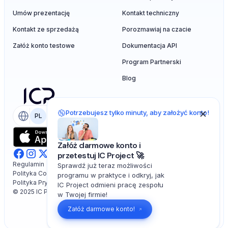
Umów prezentację
Kontakt techniczny
Kontakt ze sprzedażą
Porozmawiaj na czacie
Załóż konto testowe
Dokumentacja API
Program Partnerski
Blog
Potrzebujesz tylko minuty, aby założyć konto!
PL
EN
Załóż darmowe konto i
przetestuj IC Project 🚀
Regulamin
Sprawdź już teraz możliwości
Polityka Cookies
programu w praktyce i odkryj, jak
Polityka Prywatności
IC Project odmieni pracę zespołu
© 2025 IC Project. All rights reserved.
w Twojej firmie!
Załóż darmowe konto!