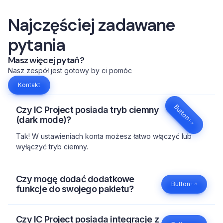
Najczęściej zadawane
pytania
Masz więcej pytań?
Nasz zespół jest gotowy by ci pomóc
Kontakt
Button
Czy IC Project posiada tryb ciemny
(dark mode)?
Tak! W ustawieniach konta możesz łatwo włączyć lub
wyłączyć tryb ciemny.
Czy mogę dodać dodatkowe
Button
funkcje do swojego pakietu?
Tak, możesz dodać takie opcje jak system ticketowy,
dedykowany wygląd z Twoim logotypem i brandingiem,
Czy IC Project posiada integracje z