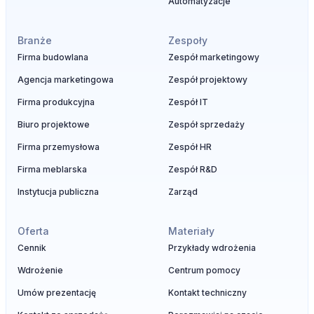
Automatyzacje
Branże
Zespoły
Firma budowlana
Zespół marketingowy
Agencja marketingowa
Zespół projektowy
Firma produkcyjna
Zespół IT
Biuro projektowe
Zespół sprzedaży
Firma przemysłowa
Zespół HR
Firma meblarska
Zespół R&D
Instytucja publiczna
Zarząd
Oferta
Materiały
Cennik
Przykłady wdrożenia
Wdrożenie
Centrum pomocy
Umów prezentację
Kontakt techniczny