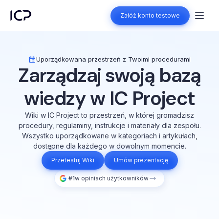
Załóż konto testowe
Załóż konto testowe
Uporządkowana przestrzeń z Twoimi procedurami
Zarządzaj swoją bazą
wiedzy w IC Project
Wiki w IC Project to przestrzeń, w której gromadzisz
procedury, regulaminy, instrukcje i materiały dla zespołu.
Wszystko uporządkowane w kategoriach i artykułach,
dostępne dla każdego w dowolnym momencie.
Przetestuj Wiki
Umów prezentację
#1
w opiniach użytkowników