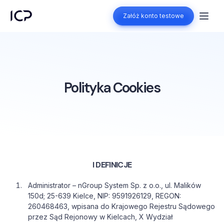
Załóż konto testowe
Załóż konto testowe
Polityka Cookies
I DEFINICJE
Administrator – nGroup System Sp. z o.o., ul. Malików
150d; 25-639 Kielce, NIP: 9591926129, REGON:
260468463, wpisana do Krajowego Rejestru Sądowego
przez Sąd Rejonowy w Kielcach, X Wydział