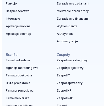
Funkcje
Zarządzanie zadaniami
Bezpieczeństwo
Mierzenie czasu pracy
Integracje
Zarządzanie finansami
Aplikacja mobilna
Wykres Gantta
Aplikacja desktop
AI Asystent
Automatyzacje
Branże
Zespoły
Firma budowlana
Zespół marketingowy
Agencja marketingowa
Zespół projektowy
Firma produkcyjna
Zespół IT
Biuro projektowe
Zespół sprzedaży
Firma przemysłowa
Zespół HR
Firma meblarska
Zespół R&D
Instytucja publiczna
Zarząd