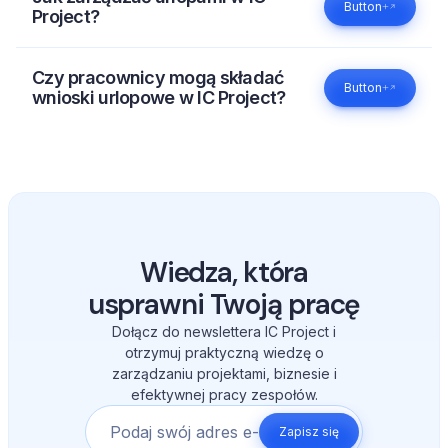
Button
projektów i przydzielanie zadań.
Project?
IC Project umożliwia składanie, akceptowanie i
ewidencjonowanie wniosków urlopowych w jednym
Czy pracownicy mogą składać
Button
miejscu. Dzięki temu cały proces jest przejrzysty zarówno
wnioski urlopowe w IC Project?
dla pracowników, jak i przełożonych.
Tak. W IC Project pracownicy mogą samodzielnie składać
wnioski urlopowe, które trafiają do odpowiednich osób
odpowiedzialnych za ich akceptację.
Wiedza, która
usprawni Twoją pracę
Dołącz do newslettera IC Project i
otrzymuj praktyczną wiedzę o
zarządzaniu projektami, biznesie i
efektywnej pracy zespołów.
Zapisz się