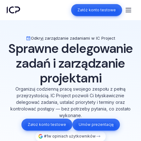
Załóż konto testowe
Załóż konto testowe
Odkryj zarządzanie zadaniami w IC Project
Sprawne delegowanie
zadań i zarządzanie
projektami
Organizuj codzienną pracę swojego zespołu z pełną
przejrzystością. IC Project pozwoli Ci błyskawicznie
delegować zadania, ustalać priorytety i terminy oraz
kontrolować postępy — bez potrzeby pytania, co zostało
wykonane.
Założ konto testowe
Umów prezentację
#1
w opiniach użytkowników