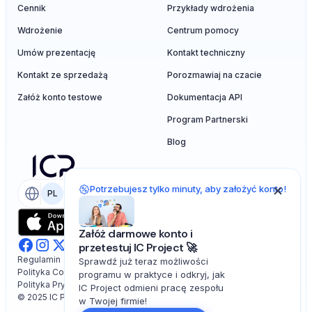
Cennik
Przykłady wdrożenia
Wdrożenie
Centrum pomocy
Umów prezentację
Kontakt techniczny
Kontakt ze sprzedażą
Porozmawiaj na czacie
Załóż konto testowe
Dokumentacja API
Program Partnerski
Blog
Potrzebujesz tylko minuty, aby założyć konto!
PL
EN
Załóż darmowe konto i
przetestuj IC Project 🚀
Regulamin
Sprawdź już teraz możliwości
Polityka Cookies
programu w praktyce i odkryj, jak
Polityka Prywatności
IC Project odmieni pracę zespołu
© 2025 IC Project. All rights reserved.
w Twojej firmie!