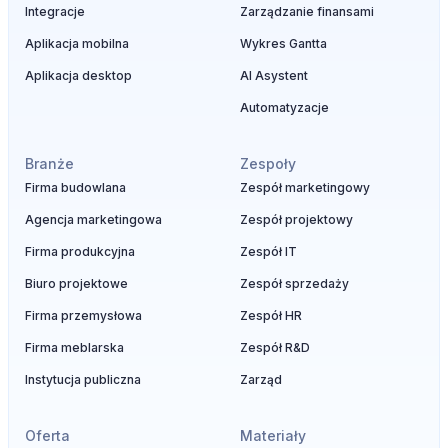
Integracje
Zarządzanie finansami
Aplikacja mobilna
Wykres Gantta
Aplikacja desktop
AI Asystent
Automatyzacje
Branże
Zespoły
Firma budowlana
Zespół marketingowy
Agencja marketingowa
Zespół projektowy
Firma produkcyjna
Zespół IT
Biuro projektowe
Zespół sprzedaży
Firma przemysłowa
Zespół HR
Firma meblarska
Zespół R&D
Instytucja publiczna
Zarząd
Oferta
Materiały