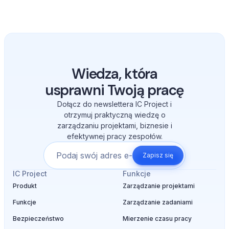
CRM w IC Project pozwala połączyć sprzedaż z
realizacją projektów w jednym systemie. Dzięki temu
ograniczasz liczbę używanych narzędzi, usprawniasz
przepływ informacji i masz pełny wgląd w historię
współpracy z klientami.
Wiedza, która
usprawni Twoją pracę
Dołącz do newslettera IC Project i
otrzymuj praktyczną wiedzę o
zarządzaniu projektami, biznesie i
efektywnej pracy zespołów.
Zapisz się
IC Project
Funkcje
Produkt
Zarządzanie projektami
Funkcje
Zarządzanie zadaniami
Bezpieczeństwo
Mierzenie czasu pracy