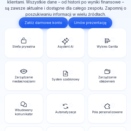
klientami. Wszystkie dane – od historii po wyniki finansowe –
są zawsze aktualne i dostępne dla całego zespołu. Zapomnij o
poszukiwaniu informacji w wielu źródłach.
Załóż darmowe konto
Umów prezentację
Strefa prywatna
Asystent AI
Wykres Gantta
Zarządzanie
Zarządzanie
System szablonowy
nieobecnościami
obłożeniem
Wbudowany
Automatyzacje
Pola personalizowane
komunikator