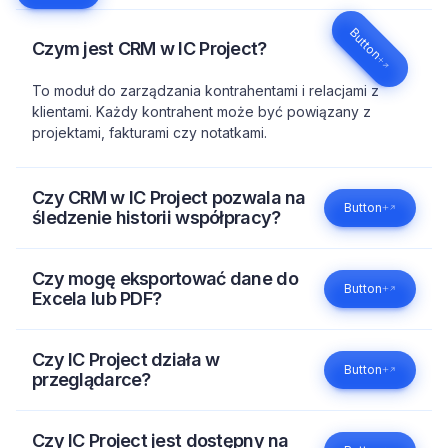
Button
Czym jest CRM w IC Project?
To moduł do zarządzania kontrahentami i relacjami z
klientami. Każdy kontrahent może być powiązany z
projektami, fakturami czy notatkami.
Czy CRM w IC Project pozwala na
Button
śledzenie historii współpracy?
Tak. W systemie znajdziesz wszystkie informacje o
danym kliencie - projekty, płatności, kontakty, pliki i
Czy mogę eksportować dane do
Button
wiadomości.
Excela lub PDF?
Tak. IC Project pozwala na eksport danych w formatach
XLSX i PDF, co ułatwia analizę i prezentację wyników.
Czy IC Project działa w
Button
przeglądarce?
Tak, IC Project jest rozwiązaniem chmurowym - działa w
każdej przeglądarce internetowej, bez potrzeby instalacji
Czy IC Project jest dostępny na