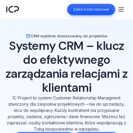
Załóż konto testowe
Załóż konto testowe
CRM wybitnie dostosowany do projektów
Systemy CRM – klucz
do efektywnego
zarządzania relacjami z
klientami
IC Project to system Customer Relationship Managment
stworzony dla zespołów projektowych – nie do sprzedaży,
lecz do współpracy. Każdy kontrahent ma przypisane
projekty, zadania, zgłoszenia i dane finansowe. Możesz też
zapraszać osoby kontaktowe klientów, które współpracują z
Tobą bezpośrednio w narzędziu.