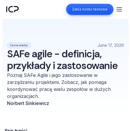
Załóż konto testowe
Załóż konto testowe
June 17, 2026
Cenna wiedza
SAFe agile - definicja,
przykłady i zastosowanie
Poznaj SAFe Agile i jego zastosowanie w
zarządzaniu projektami. Zobacz, jak pomaga
koordynować pracę wielu zespołów w dużych
organizacjach.
Norbert Sinkiewicz
Spis treści