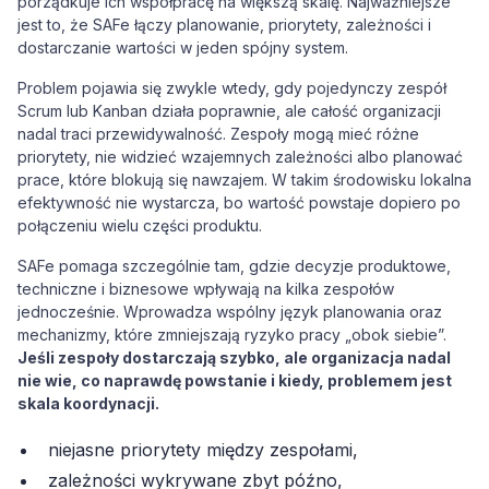
porządkuje ich współpracę na większą skalę. Najważniejsze
jest to, że SAFe łączy planowanie, priorytety, zależności i
dostarczanie wartości w jeden spójny system.
Problem pojawia się zwykle wtedy, gdy pojedynczy zespół
Scrum lub Kanban działa poprawnie, ale całość organizacji
nadal traci przewidywalność. Zespoły mogą mieć różne
priorytety, nie widzieć wzajemnych zależności albo planować
prace, które blokują się nawzajem. W takim środowisku lokalna
efektywność nie wystarcza, bo wartość powstaje dopiero po
połączeniu wielu części produktu.
SAFe pomaga szczególnie tam, gdzie decyzje produktowe,
techniczne i biznesowe wpływają na kilka zespołów
jednocześnie. Wprowadza wspólny język planowania oraz
mechanizmy, które zmniejszają ryzyko pracy „obok siebie”.
Jeśli zespoły dostarczają szybko, ale organizacja nadal
nie wie, co naprawdę powstanie i kiedy, problemem jest
skala koordynacji.
niejasne priorytety między zespołami,
zależności wykrywane zbyt późno,