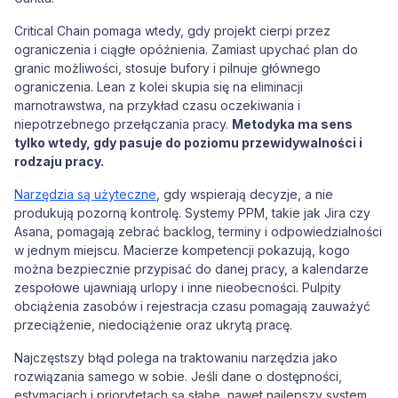
Critical Chain pomaga wtedy, gdy projekt cierpi przez
ograniczenia i ciągłe opóźnienia. Zamiast upychać plan do
granic możliwości, stosuje bufory i pilnuje głównego
ograniczenia. Lean z kolei skupia się na eliminacji
marnotrawstwa, na przykład czasu oczekiwania i
niepotrzebnego przełączania pracy.
Metodyka ma sens
tylko wtedy, gdy pasuje do poziomu przewidywalności i
rodzaju pracy.
Narzędzia są użyteczne
, gdy wspierają decyzje, a nie
produkują pozorną kontrolę. Systemy PPM, takie jak Jira czy
Asana, pomagają zebrać backlog, terminy i odpowiedzialności
w jednym miejscu. Macierze kompetencji pokazują, kogo
można bezpiecznie przypisać do danej pracy, a kalendarze
zespołowe ujawniają urlopy i inne nieobecności. Pulpity
obciążenia zasobów i rejestracja czasu pomagają zauważyć
przeciążenie, niedociążenie oraz ukrytą pracę.
Najczęstszy błąd polega na traktowaniu narzędzia jako
rozwiązania samego w sobie. Jeśli dane o dostępności,
estymacjach i priorytetach są słabe, nawet najlepszy system