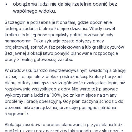
obciążenia ludzi nie da się rzetelnie ocenić bez
wspólnego widoku.
Szczególnie potrzebna jest ona tam, gdzie opóźnienie
jednego zadania blokuje kolejne działania. Wtedy nawet
krótka niedostępność specjalisty potrafi przesunąć cały
harmonogram. Taka sytuacja często dotyczy pracy
projektowej, sprintów, faz projektowania lub grafiku dyżurów.
Bez jawnej alokacji łatwo pomylić planowane rozpoczęcie
pracy z realną gotowością zasobu.
W środowisku bardzo nieprzewidywalnym świadomą alokację
też się stosuje, ale z większą ostrożnością. Krótszy horyzont
planu, bufory i mniejsza szczegółowość działają tam lepiej niż
rozpisywanie wszystkiego z góry. Nie warto też planować
wykorzystania ludzi na 100%, bo znika miejsce na zmiany,
problemy i pracę operacyjną. Gdy plan zaczyna schodzić do
poziomu mikrozarządzania, przestaje pomagać i utrudnia
reagowanie.
Alokacja zasobów to proces planowania i przydzielania ludzi,
budżetu, czasu oraz narzędzi w taki sposób, aby skutecznie