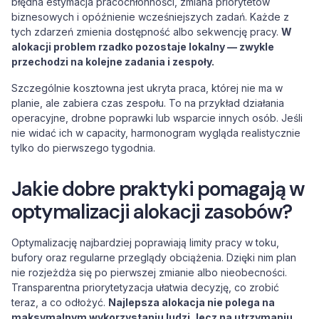
błędna estymacja pracochłonności, zmiana priorytetów
biznesowych i opóźnienie wcześniejszych zadań. Każde z
tych zdarzeń zmienia dostępność albo sekwencję pracy.
W
alokacji problem rzadko pozostaje lokalny — zwykle
przechodzi na kolejne zadania i zespoły.
Szczególnie kosztowna jest ukryta praca, której nie ma w
planie, ale zabiera czas zespołu. To na przykład działania
operacyjne, drobne poprawki lub wsparcie innych osób. Jeśli
nie widać ich w capacity, harmonogram wygląda realistycznie
tylko do pierwszego tygodnia.
Jakie dobre praktyki pomagają w
optymalizacji alokacji zasobów?
Optymalizację najbardziej poprawiają limity pracy w toku,
bufory oraz regularne przeglądy obciążenia. Dzięki nim plan
nie rozjeżdża się po pierwszej zmianie albo nieobecności.
Transparentna priorytetyzacja ułatwia decyzję, co zrobić
teraz, a co odłożyć.
Najlepsza alokacja nie polega na
maksymalnym wykorzystaniu ludzi, lecz na utrzymaniu