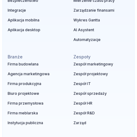
Bezpieczeństwo
Mierzenie czasu pracy
Integracje
Zarządzanie finansami
Aplikacja mobilna
Wykres Gantta
Aplikacja desktop
AI Asystent
Automatyzacje
Branże
Zespoły
Firma budowlana
Zespół marketingowy
Agencja marketingowa
Zespół projektowy
Firma produkcyjna
Zespół IT
Biuro projektowe
Zespół sprzedaży
Firma przemysłowa
Zespół HR
Firma meblarska
Zespół R&D
Instytucja publiczna
Zarząd