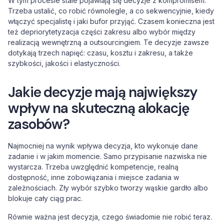
W tym procesie stale pojawiają się decyzje z kompromisem.
Trzeba ustalić, co robić równolegle, a co sekwencyjnie, kiedy
włączyć specjalistę i jaki bufor przyjąć. Czasem konieczna jest
też depriorytetyzacja części zakresu albo wybór między
realizacją wewnętrzną a outsourcingiem. Te decyzje zawsze
dotykają trzech napięć: czasu, kosztu i zakresu, a także
szybkości, jakości i elastyczności.
Jakie decyzje mają największy
wpływ na skuteczną alokację
zasobów?
Najmocniej na wynik wpływa decyzja, kto wykonuje dane
zadanie i w jakim momencie. Samo przypisanie nazwiska nie
wystarcza. Trzeba uwzględnić kompetencje, realną
dostępność, inne zobowiązania i miejsce zadania w
zależnościach. Zły wybór szybko tworzy wąskie gardło albo
blokuje cały ciąg prac.
Równie ważna jest decyzja, czego świadomie nie robić teraz.