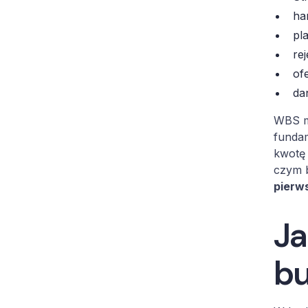
ha
pl
re
of
da
WBS ma
fundam
kwotę 
czym 
pierw
Ja
bu