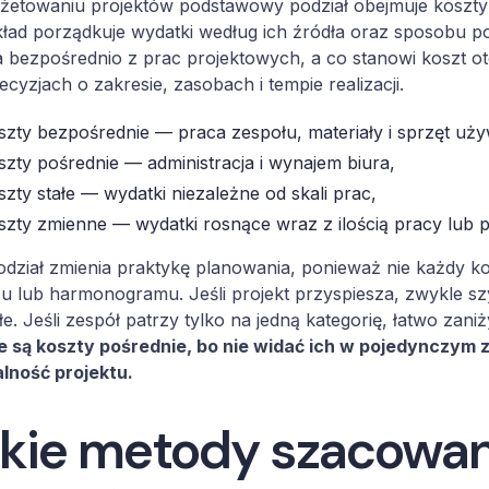
etowaniu projektów podstawowy podział obejmuje koszty b
ład porządkuje wydatki według ich źródła oraz sposobu pow
 bezpośrednio z prac projektowych, a co stanowi koszt o
ecyzjach o zakresie, zasobach i tempie realizacji.
szty bezpośrednie — praca zespołu, materiały i sprzęt uż
szty pośrednie — administracja i wynajem biura,
szty stałe — wydatki niezależne od skali prac,
szty zmienne — wydatki rosnące wraz z ilością pracy lub p
odział zmienia praktykę planowania, ponieważ nie każdy k
u lub harmonogramu. Jeśli projekt przyspiesza, zwykle sz
ałe. Jeśli zespół patrzy tylko na jedną kategorię, łatwo zaniż
 są koszty pośrednie, bo nie widać ich w pojedynczym z
lność projektu.
kie metody szacowan