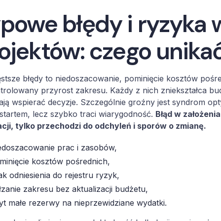
powe błędy i ryzyka
ojektów: czego unika
stsze błędy to niedoszacowanie, pominięcie kosztów pośr
trolowany przyrost zakresu. Każdy z nich zniekształca budż
ają wspierać decyzje. Szczególnie groźny jest syndrom op
startem, lecz szybko traci wiarygodność.
Błąd w założeni
acji, tylko przechodzi do odchyleń i sporów o zmianę.
edoszacowanie prac i zasobów,
minięcie kosztów pośrednich,
ak odniesienia do rejestru ryzyk,
łzanie zakresu bez aktualizacji budżetu,
yt małe rezerwy na nieprzewidziane wydatki.