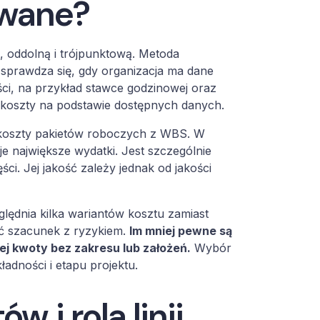
ywane?
, oddolną i trójpunktową. Metoda
sprawdza się, gdy organizacja ma dane
ści, na przykład stawce godzinowej oraz
ć koszty na podstawie dostępnych danych.
 koszty pakietów roboczych z WBS. W
e największe wydatki. Jest szczególnie
ci. Jej jakość zależy jednak od jakości
lędnia kilka wariantów kosztu zamiast
ać szacunek z ryzykiem.
Im mniej pewne są
ej kwoty bez zakresu lub założeń.
Wybór
adności i etapu projektu.
w i rola linii