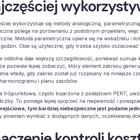
jczęściej wykorzyst
ściej wykorzystuje się metody analogiczną, parametryczną
iczna polega na porównaniu z podobnym projektem, więc 
yczne. Metoda parametryczna opiera się na wskaźniku i ilo
e godzin. Obie są użyteczne, gdy trzeba szybko oszacowa
a oddolna daje większą szczegółowość, ponieważ sumuje
ce pozwala lepiej zobaczyć, który element zakresu generuj
tna wtedy, gdy zakres został już rozpisany na mniejsze częś
harmonogramu i planu zasobów.
 trójpunktowa, często kojarzona z podejściem PERT, uwzg
 liczby. To pomaga lepiej spojrzeć na niepewność i powiąz
ejściowe, tym bardziej niebezpieczne jest podanie jedn
 powinien wynikać z dostępnych danych, oczekiwanej dokł
aczenie kontroli kosztó