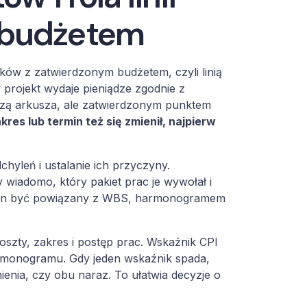
 budżetem
ów z zatwierdzonym budżetem, czyli linią
y projekt wydaje pieniądze zgodnie z
boczą arkusza, ale zatwierdzonym punktem
akres lub termin też się zmienił, najpierw
yleń i ustalanie ich przyczyny.
 wiadomo, który pakiet prac je wywołał i
inien być powiązany z WBS, harmonogramem
szty, zakres i postęp prac. Wskaźnik CPI
rmonogramu. Gdy jeden wskaźnik spada,
ienia, czy obu naraz. To ułatwia decyzje o