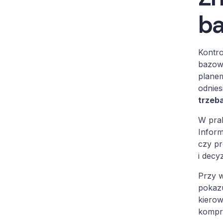
ba
Kontro
bazową
planem
odnies
trzeb
W prak
Inform
czy p
i decy
Przy w
pokaz
kierow
kompro