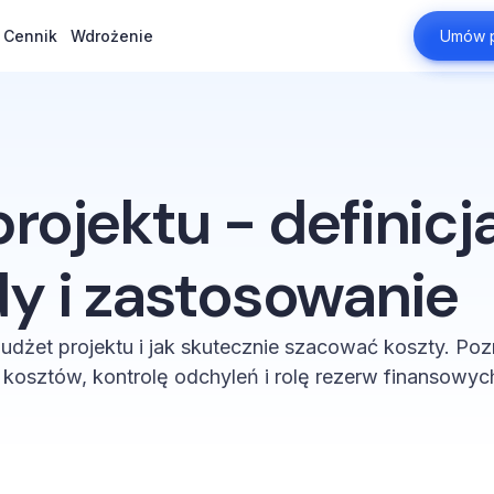
Cennik
Cennik
Wdrożenie
Wdrożenie
Umów p
Umów p
rojektu - definicja
y i zastosowanie
budżet projektu i jak skutecznie szacować koszty. Po
kosztów, kontrolę odchyleń i rolę rezerw finansowyc