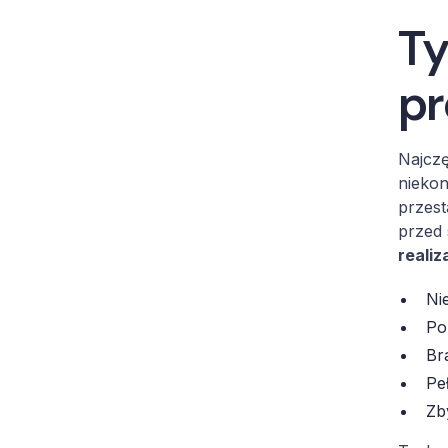
Ty
pr
Najczę
niekon
przest
przed 
realiz
Ni
Po
Br
Pe
Zb