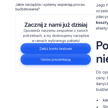
Jakie narzędzia i systemy wspierają proces
Jego f
budżetowania?
oczeki
zdecyd
koszty
Zacznij z nami już dzisiaj
efekty
Opowiedz naszemu zespołowi o swoich
potrzebach, a my dostosujemy narzędzie
Po
w ramach wybranego pakietu!
Załóż konto testowe
ni
Umów prezentację
Do opr
ceny. 
danych
budże
ka
St