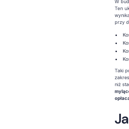
W budż
Ten uk
wynika
przy d
Ko
Ko
Ko
Ko
Taki p
zakres
niż st
mylące
opłaca
Ja