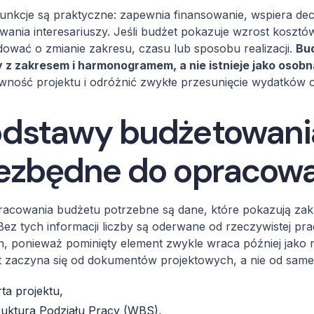
unkcje są praktyczne: zapewnia finansowanie, wspiera decy
wania interesariuszy. Jeśli budżet pokazuje wzrost kosztó
ować o zmianie zakresu, czasu lub sposobu realizacji.
Bud
 z zakresem i harmonogramem, a nie istnieje jako osobn
wność projektu i odróżnić zwykłe przesunięcie wydatków 
dstawy budżetowania:
ezbędne do opracowa
acowania budżetu potrzebne są dane, które pokazują zakr
Bez tych informacji liczby są oderwane od rzeczywistej p
, ponieważ pominięty element zwykle wraca później jako 
t zaczyna się od dokumentów projektowych, a nie od same
rta projektu,
ruktura Podziału Pracy (WBS),