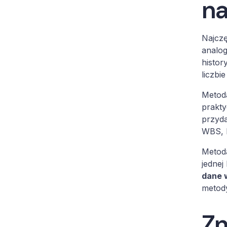
na
Najczę
analog
histor
liczbi
Metod
prakty
przyda
WBS, 
Metoda
jednej
dane w
metody
Zn