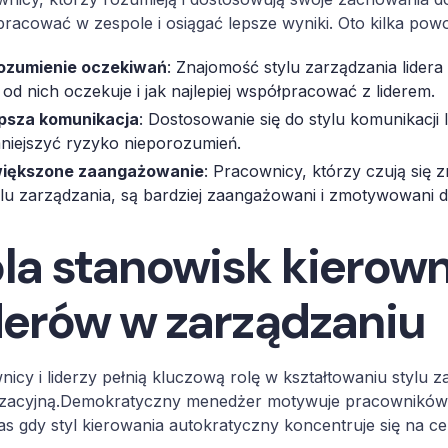
racować w zespole i osiągać lepsze wyniki. Oto kilka powo
ozumienie oczekiwań
: Znajomość stylu zarządzania lide
ę od nich oczekuje i jak najlepiej współpracować z liderem.
psza komunikacja
: Dostosowanie się do stylu komunikacji 
niejszyć ryzyko nieporozumień.
iększone zaangażowanie
: Pracownicy, którzy czują się
ylu zarządzania, są bardziej zaangażowani i zmotywowani d
la stanowisk kierown
derów w zarządzaniu
nicy i liderzy pełnią kluczową rolę w kształtowaniu stylu 
izacyjną.Demokratyczny menedżer motywuje pracowników p
s gdy styl kierowania autokratyczny koncentruje się na cen