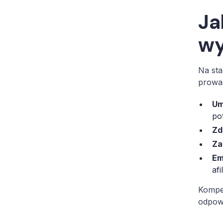
Ja
wy
Na st
prowa
Um
po
Zd
Za
Em
afil
Kompet
odpowi