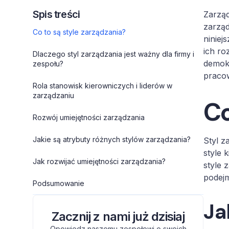
Spis treści
Zarząd
zarząd
Co to są style zarządzania?
niniej
ich ro
Dlaczego styl zarządzania jest ważny dla firmy i
demokr
zespołu?
praco
Rola stanowisk kierowniczych i liderów w
zarządzaniu
Co
Rozwój umiejętności zarządzania
Jakie są atrybuty różnych stylów zarządzania?
Styl z
style 
Jak rozwijać umiejętności zarządzania?
style 
podej
Podsumowanie
Ja
Zacznij z nami już dzisiaj
Opowiedz naszemu zespołowi o swoich