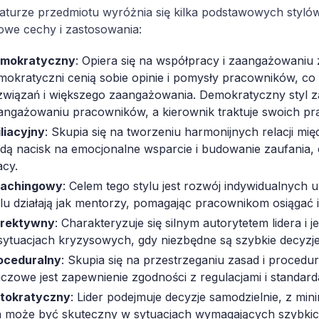
raturze przedmiotu wyróżnia się kilka podstawowych styló
owe cechy i zastosowania:
mokratyczny
: Opiera się na współpracy i zaangażowaniu 
mokratyczni cenią sobie opinie i pomysły pracowników, c
związań i większego zaangażowania. Demokratyczny styl z
angażowaniu pracowników, a kierownik traktuje swoich pr
iliacyjny
: Skupia się na tworzeniu harmonijnych relacji międ
adą nacisk na emocjonalne wsparcie i budowanie zaufania,
acy.
achingowy
: Celem tego stylu jest rozwój indywidualnych 
ylu działają jak mentorzy, pomagając pracownikom osiągać i
rektywny
: Charakteryzuje się silnym autorytetem lidera i
sytuacjach kryzysowych, gdy niezbędne są szybkie decyzje
oceduralny
: Skupia się na przestrzeganiu zasad i procedu
uczowe jest zapewnienie zgodności z regulacjami i standard
tokratyczny
: Lider podejmuje decyzje samodzielnie, z mi
n może być skuteczny w sytuacjach wymagających szybkich