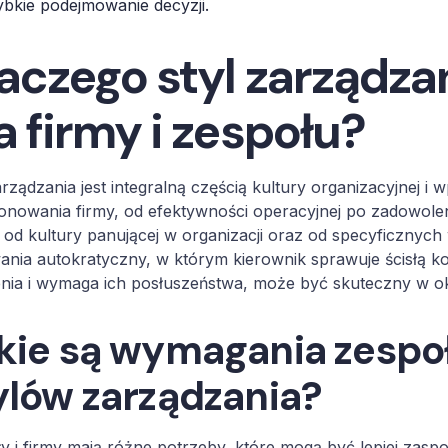
ybkie podejmowanie decyzji.
aczego styl zarządza
a firmy i zespołu?
arządzania jest integralną częścią kultury organizacyjnej i
onowania firmy, od efektywności operacyjnej po zadowole
 od kultury panującej w organizacji oraz od specyficznych
ania autokratyczny, w którym kierownik sprawuje ścisłą k
enia i wymaga ich posłuszeństwa, może być skuteczny w 
kie są wymagania zespoł
ylów zarządzania?
y i firmy mają różne potrzeby, które mogą być lepiej zasp