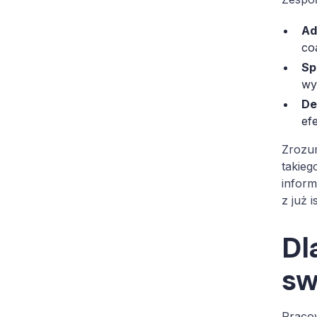
Ad
co
Sp
wy
De
ef
Zrozum
takieg
inform
z już 
Dl
sw
Pracow