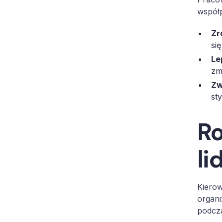
współp
Zr
si
Le
zm
Zw
st
Ro
li
Kierow
organ
podcza