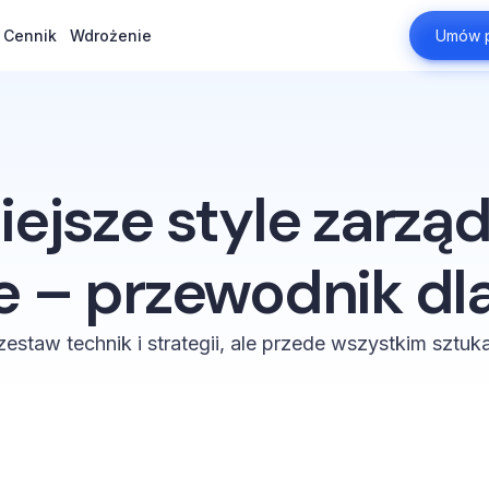
Cennik
Cennik
Wdrożenie
Wdrożenie
Umów p
Umów p
ejsze style zarzą
e – przewodnik dla
zestaw technik i strategii, ale przede wszystkim sztuk