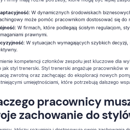
aptacyjność
: W dynamicznych środowiskach biznesowych,
achingowy może pomóc pracownikom dostosować się do n
ójność
: W firmach, które podlegają ścisłym regulacjom, 
maganiami prawnymi.
cyzyjność
: W sytuacjach wymagających szybkich decyzji,
ektywny.
ienie kompetencji członków zespołu jest kluczowe dla wy
o jak styl trenerski. Styl trenerski angażuje pracowników 
ację zwrotną oraz zachęcając do eksploracji nowych pomy
istniejącymi umiejętnościami, które potrzebują dalszego wspa
aczego pracownicy mus
oje zachowanie do styló
nicy, którzy rozumieją i dostosowują swoje zachowania do 