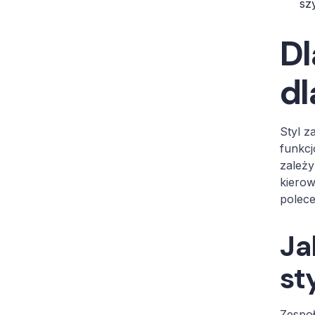
sz
Dl
dl
Styl z
funkcj
zależy
kierow
polec
Ja
st
Zespoł