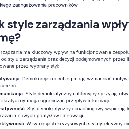
skiego zaangażowania pracowników.
k style zarządzania wpły
rmę?
arządzania ma kluczowy wpływ na funkcjonowanie zespołu 
 od stylu zarządzania oraz decyzji podejmowanych przez l
towane przez wybrany styl:
tywacja
: Demokracja i coaching mogą wzmacniać motywa
 obniżać.
munikacja
: Style demokratyczny i afiliacyjny sprzyjają otw
tokratyczny mogą ograniczać przepływ informacji.
eatywność
: Styl demokratyczny i coachingowy wspierają
rażania nowych pomysłów i innowacji.
ektywność
: W sytuacjach kryzysowych styl dyrektywny 