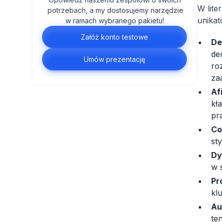
W lite
potrzebach, a my dostosujemy narzędzie
unikat
w ramach wybranego pakietu!
Załóż konto testowe
De
de
Umów prezentację
ro
za
Af
kł
pr
Co
st
Dy
w 
Pr
kl
Au
te