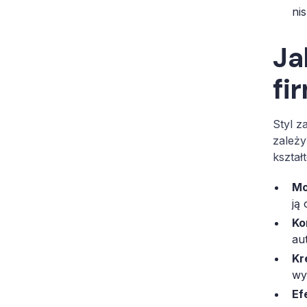
ni
Ja
fi
Styl z
zależy
kształ
Mo
ją
Ko
au
Kr
wy
Ef