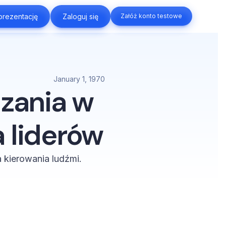
rezentację
rezentację
Zaloguj się
Zaloguj się
Załóż konto testowe
Załóż konto testowe
January 1, 1970
dzania w
 liderów
a kierowania ludźmi.