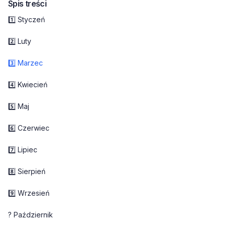
Spis treści
1️⃣ Styczeń
2️⃣ Luty
3️⃣ Marzec
4️⃣ Kwiecień
5️⃣ Maj
6️⃣ Czerwiec
7️⃣ Lipiec
8️⃣ Sierpień
9️⃣ Wrzesień
? Październik