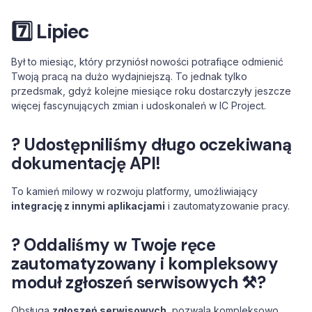
7️⃣ Lipiec
Był to miesiąc, który przyniósł nowości potrafiące odmienić
Twoją pracą na dużo wydajniejszą. To jednak tylko
przedsmak, gdyż kolejne miesiące roku dostarczyły jeszcze
więcej fascynujących zmian i udoskonaleń w IC Project.
? Udostępniliśmy długo oczekiwaną
dokumentację API!
To kamień milowy w rozwoju platformy, umożliwiający
integrację z innymi aplikacjami
i zautomatyzowanie pracy.
? Oddaliśmy w Twoje ręce
zautomatyzowany i kompleksowy
moduł zgłoszeń serwisowych ⚒️?
Obsługa
zgłoszeń serwisowych
, pozwala kompleksowo