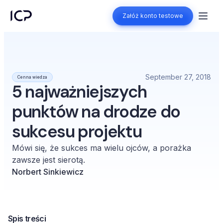
Załóż konto testowe
Załóż konto testowe
September 27, 2018
Cenna wiedza
5 najważniejszych
punktów na drodze do
sukcesu projektu
Mówi się, że sukces ma wielu ojców, a porażka
zawsze jest sierotą.
Norbert Sinkiewicz
Spis treści