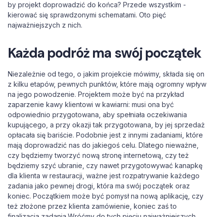
by projekt doprowadzić do końca? Przede wszystkim -
kierować się sprawdzonymi schematami. Oto pięć
najważniejszych z nich.
Każda podróż ma swój początek
Niezależnie od tego, o jakim projekcie mówimy, składa się on
z kilku etapów, pewnych punktów, które mają ogromny wpływ
na jego powodzenie. Projektem może być na przykład
zaparzenie kawy klientowi w kawiarni: musi ona być
odpowiednio przygotowana, aby spełniała oczekiwania
kupującego, a przy okazji tak przygotowana, by jej sprzedaż
opłacała się bariście. Podobnie jest z innymi zadaniami, które
mają doprowadzić nas do jakiegoś celu. Dlatego nieważne,
czy będziemy tworzyć nową stronę internetową, czy też
będziemy szyć ubranie, czy nawet przygotowywać kanapkę
dla klienta w restauracji, ważne jest rozpatrywanie każdego
zadania jako pewnej drogi, która ma swój początek oraz
koniec. Początkiem może być pomysł na nową aplikację, czy
też złożone przez klienta zamówienie, koniec zaś to
finalizacja zadania.Wróćmy do tych pięciu najważniejszych