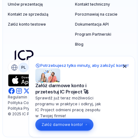
Umów prezentację
Kontakt techniczny
Kontakt ze sprzedażą
Porozmawiaj na czacie
Załóż konto testowe
Dokumentacja API
Program Partnerski
Blog
Potrzebujesz tylko minuty, aby założyć konto!
PL
EN
Załóż darmowe konto i
przetestuj IC Project 🚀
Regulamin
Sprawdź już teraz możliwości
Polityka Cookies
programu w praktyce i odkryj, jak
Polityka Prywatności
IC Project odmieni pracę zespołu
© 2025 IC Project. All rights reserved.
w Twojej firmie!
Załóż darmowe konto!