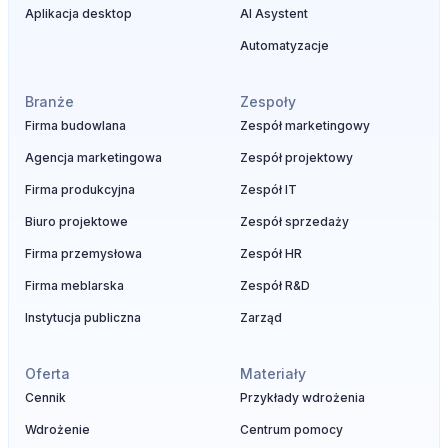
Aplikacja desktop
AI Asystent
Automatyzacje
Branże
Zespoły
Firma budowlana
Zespół marketingowy
Agencja marketingowa
Zespół projektowy
Firma produkcyjna
Zespół IT
Biuro projektowe
Zespół sprzedaży
Firma przemysłowa
Zespół HR
Firma meblarska
Zespół R&D
Instytucja publiczna
Zarząd
Oferta
Materiały
Cennik
Przykłady wdrożenia
Wdrożenie
Centrum pomocy