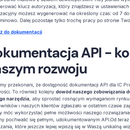
rować klucz autoryzacji, który znajdziesz w ustawieniach
zacyjny możesz wygenerować na określony czas: od 7 do 
minowo. Dalej pozostaje tylko trochę pracy po stronie Twoj
dź do dokumentacji
kumentacja API - ko
aszym rozwoju
my przekonani, że dostępność dokumentacji API dla IC Pr
ości. To również kolejny
dowód naszego zobowiązania do
go narzędzia
, aby sprostać rosnącym wymaganiom rynku 
wników i naszych klientów zgłaszało w ostatnim czasie z
y móc wykorzystać pełne możliwości naszego rozwiązania. 
y pochwalić się pełnym, udokumentowanym API.Od teraz 
zania, które jeszcze lepiej wpiszą się w Waszą unikalną w