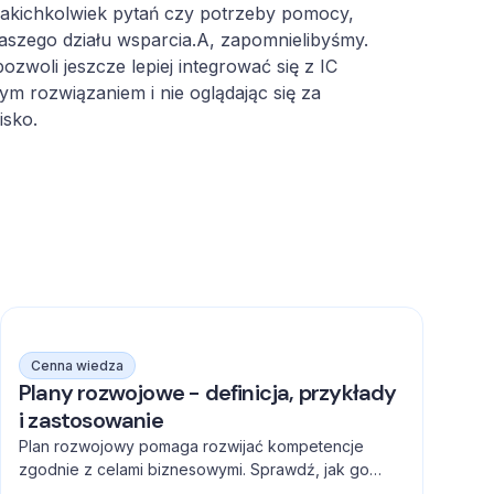
jakichkolwiek pytań czy potrzeby pomocy,
naszego działu wsparcia.A, zapomnielibyśmy.
pozwoli jeszcze lepiej integrować się z IC
m rozwiązaniem i nie oglądając się za
isko.
Cenna wiedza
Plany rozwojowe - definicja, przykłady
i zastosowanie
Plan rozwojowy pomaga rozwijać kompetencje
zgodnie z celami biznesowymi. Sprawdź, jak go
stworzyć, jakie elementy uwzględnić i jak mierzyć