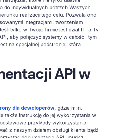
arzędzia, które nie tylko ułatwia
 go do indywidualnych potrzeb Waszych
erunku realizacji tego celu. Pozwala ono
sowanymi integracjami, tworzeniem
i tylko w Twojej firmie jest dział IT, a Ty
PI, aby połączyć systemy w całość i tym
t na specjalnej podstronie, która
entacji API w
trony dla deweloperów
, gdzie m.in.
e także instrukcję do jej wykorzystania w
 podstawowe przykłady wykorzystania
wać z naszym działem obsługi klienta bądź
orzystać dokumentację API, musisz