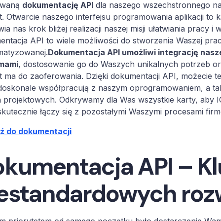
iwaną
dokumentację API
dla naszego wszechstronnego nar
t. Otwarcie naszego interfejsu programowania aplikacji to
wia nas krok bliżej realizacji naszej misji ułatwiania pracy
ntacja API to wiele możliwości do stworzenia Waszej prac
matyzowanej.
Dokumentacja API umożliwi integrację nasze
mami
, dostosowanie go do Waszych unikalnych potrzeb ora
t ma do zaoferowania. Dzięki dokumentacji API, możecie t
 doskonale współpracują z naszym oprogramowaniem, a t
ń projektowych. Odkrywamy dla Was wszystkie karty, aby 
skutecznie łączy się z pozostałymi Waszymi procesami fir
dź do dokumentacji
kumentacja API – Kl
estandardowych roz