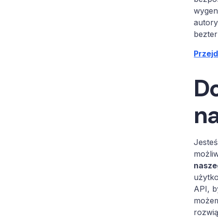
wygene
autory
bezter
Przej
Do
n
Jesteś
możliw
nasze
użytko
API, b
możem
rozwią