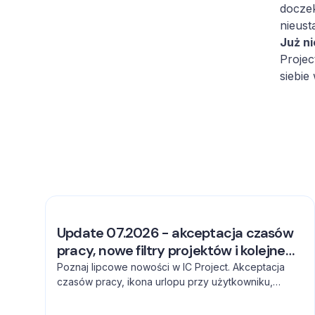
doczek
nieust
Już n
Projec
siebie
Update 07.2026 - akceptacja czasów
pracy, nowe filtry projektów i kolejne
usprawnienia
Poznaj lipcowe nowości w IC Project. Akceptacja
czasów pracy, ikona urlopu przy użytkowniku,
zaawansowane filtrowanie projektów oraz pełna
baza emoji usprawniają codzienną pracę zespołów.