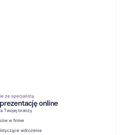
e ze specjalistą
ezentację online
la Twojej branży
sów w firmie
dotyczące wdrożenia