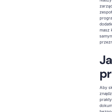
Naszym
zarząd
zespoł
progr
dodatk
masz k
samym 
przezn
Ja
pr
Aby sk
znajdz
prakty
dokume
bezpo