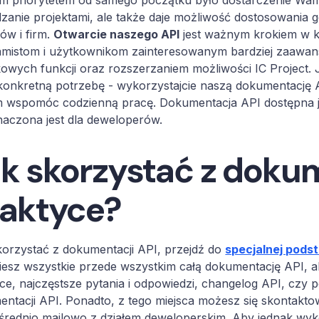
 priorytetem od samego początku było dostarczenie Wam n
zanie projektami, ale także daje możliwość dostosowania
ów i firm.
Otwarcie naszego API
jest ważnym krokiem w ki
amistom i użytkownikom zainteresowanym bardziej zaawan
owych funkcji oraz rozszerzaniem możliwości IC Project. Jeśl
onkretną potrzebę - wykorzystajcie naszą dokumentację A
wspomóc codzienną pracę. Dokumentacja API dostępna jes
aczona jest dla deweloperów.
k skorzystać z dokum
aktyce?
orzystać z dokumentacji API, przejdź do
specjalnej pods
iesz wszystkie przede wszystkim całą dokumentację API, al
ce, najczęstsze pytania i odpowiedzi, changelog API, czy
ntacji API. Ponadto, z tego miejsca możesz się skontakto
średnio mailowo z działem deweloperskim. Aby jednak wyk