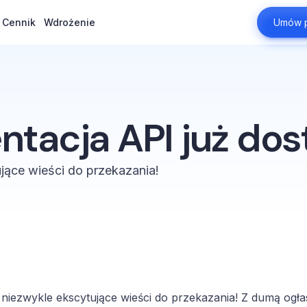
Cennik
Cennik
Wdrożenie
Wdrożenie
Umów p
Umów p
tacja API już dos
ące wieści do przekazania!
iezwykle ekscytujące wieści do przekazania! Z dumą ogła