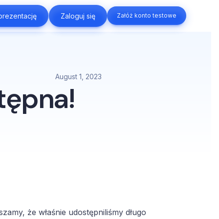
rezentację
rezentację
Zaloguj się
Zaloguj się
Załóż konto testowe
Załóż konto testowe
August 1, 2023
tępna!
szamy, że właśnie udostępniliśmy długo