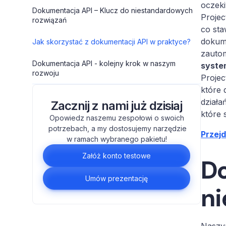
oczek
Dokumentacja API – Klucz do niestandardowych
Projec
rozwiązań
co sta
dokume
Jak skorzystać z dokumentacji API w praktyce?
zauto
Dokumentacja API - kolejny krok w naszym
syste
rozwoju
Projec
które
działa
Zacznij z nami już dzisiaj
które 
Opowiedz naszemu zespołowi o swoich
potrzebach, a my dostosujemy narzędzie
Przej
w ramach wybranego pakietu!
Załóż konto testowe
Do
Umów prezentację
ni