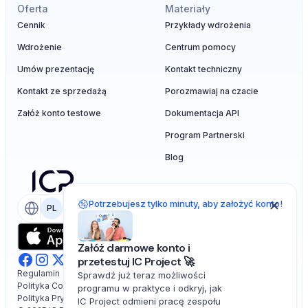
Oferta
Materiały
Cennik
Przykłady wdrożenia
Wdrożenie
Centrum pomocy
Umów prezentację
Kontakt techniczny
Kontakt ze sprzedażą
Porozmawiaj na czacie
Załóż konto testowe
Dokumentacja API
Program Partnerski
Blog
Potrzebujesz tylko minuty, aby założyć konto!
PL
EN
Załóż darmowe konto i
przetestuj IC Project 🚀
Regulamin
Sprawdź już teraz możliwości
Polityka Cookies
programu w praktyce i odkryj, jak
Polityka Prywatności
IC Project odmieni pracę zespołu