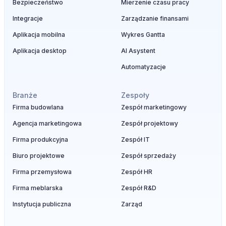
Bezpieczeństwo
Mierzenie czasu pracy
Integracje
Zarządzanie finansami
Aplikacja mobilna
Wykres Gantta
Aplikacja desktop
AI Asystent
Automatyzacje
Branże
Zespoły
Firma budowlana
Zespół marketingowy
Agencja marketingowa
Zespół projektowy
Firma produkcyjna
Zespół IT
Biuro projektowe
Zespół sprzedaży
Firma przemysłowa
Zespół HR
Firma meblarska
Zespół R&D
Instytucja publiczna
Zarząd