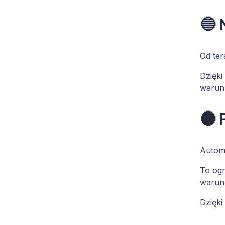
🔵 
Od ter
Dzięki
warunk
🔵 
Automa
To og
warunk
Dzięki