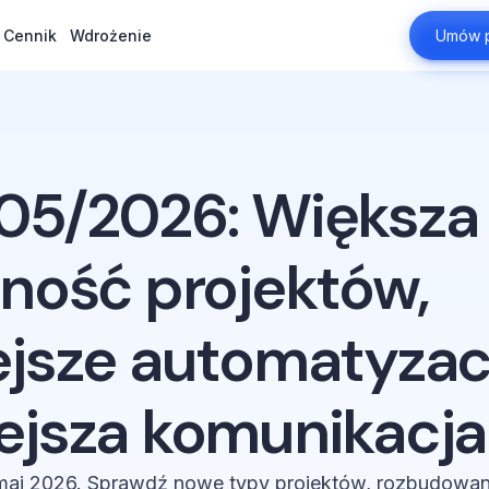
Cennik
Cennik
Wdrożenie
Wdrożenie
Umów p
Umów p
05/2026: Większa
zność projektów,
jsze automatyzacj
ejsza komunikacja
 maj 2026. Sprawdź nowe typy projektów, rozbudowa