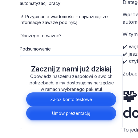
Dlateg
automatyzacji pracy
Wprowa
📌 Przypinanie wiadomości – najważniejsze
automa
informacje zawsze pod ręką
W tym 
Dlaczego to ważne?
✔️ wię
Podsumowanie
✔️ jes
✔️ szy
Zacznij z nami już dzisiaj
Zobacz
Opowiedz naszemu zespołowi o swoich
potrzebach, a my dostosujemy narzędzie
🧩
w ramach wybranego pakietu!
Załóż konto testowe
do
Umów prezentację
To jed