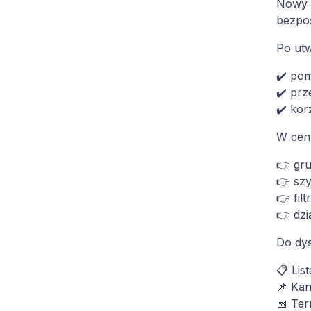
Nowy t
bezpo
Po utw
✔️ pom
✔️ prz
✔️ ko
W cent
👉 gr
👉 sz
👉 fil
👉 dzi
Do dys
📋 List
📌 Ka
📅 Ter