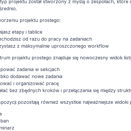
yp projektu został stworzony z myślą o zespołach, które ch
średnio.
orzeniu projektu prostego:
ijasz etapy i tablice
echodzisz od razu do pracy na zadaniach
rzystasz z maksymalnie uproszczonego workflow
rum projektu prostego znajduje się nowoczesny widok list
upować zadania w sekcjach
ybko dodawać nowe zadania
trować i organizować pracę
ałać bez zbędnych kroków i przełączania się między struk
pozycji pozostają również wszystkie najważniejsze widoki 
a
nban
minarz