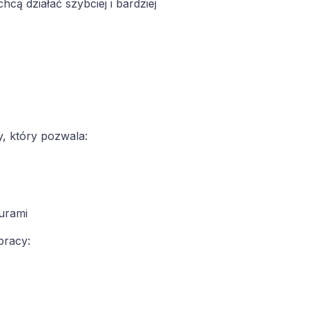
cą działać szybciej i bardziej
y, który pozwala:
turami
pracy: