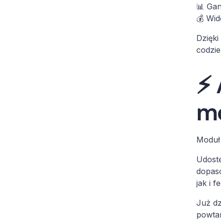
📊 Gan
💰 Wi
Dzięki
codzie
⚡ 
mo
Moduł 
Udostę
dopaso
jak i 
Już dz
powtar