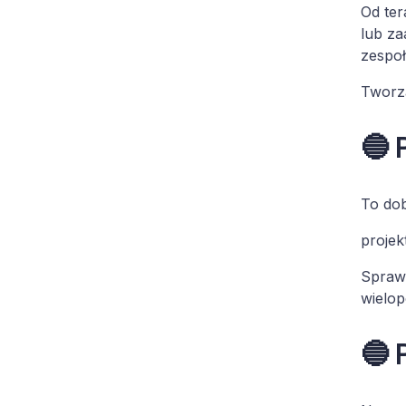
Od ter
lub za
zespoł
Tworz
🔵 
To dob
projek
Sprawd
wielop
🔵 