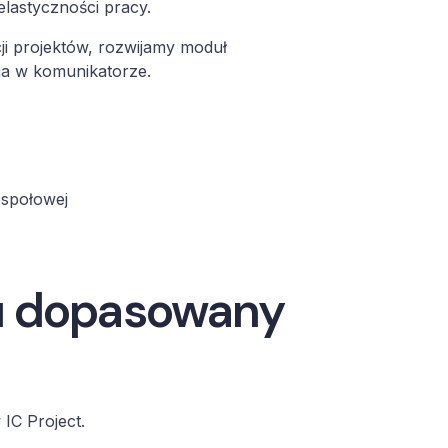
elastyczności pracy.
i projektów, rozwijamy moduł
ia w komunikatorze.
espołowej
tu dopasowany
IC Project.