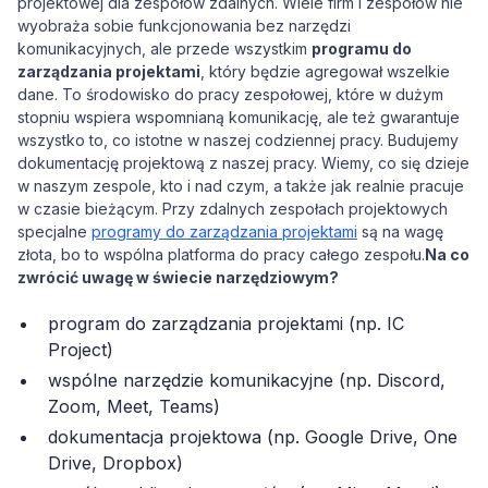
projektowej dla zespołów zdalnych. Wiele firm i zespołów nie
wyobraża sobie funkcjonowania bez narzędzi
komunikacyjnych, ale przede wszystkim
programu do
zarządzania projektami
, który będzie agregował wszelkie
dane. To środowisko do pracy zespołowej, które w dużym
stopniu wspiera wspomnianą komunikację, ale też gwarantuje
wszystko to, co istotne w naszej codziennej pracy. Budujemy
dokumentację projektową z naszej pracy. Wiemy, co się dzieje
w naszym zespole, kto i nad czym, a także jak realnie pracuje
w czasie bieżącym. Przy zdalnych zespołach projektowych
specjalne
programy do zarządzania projektami
są na wagę
złota, bo to wspólna platforma do pracy całego zespołu.
Na co
zwrócić uwagę w świecie narzędziowym?
program do zarządzania projektami (np. IC
Project)
wspólne narzędzie komunikacyjne (np. Discord,
Zoom, Meet, Teams)
dokumentacja projektowa (np. Google Drive, One
Drive, Dropbox)