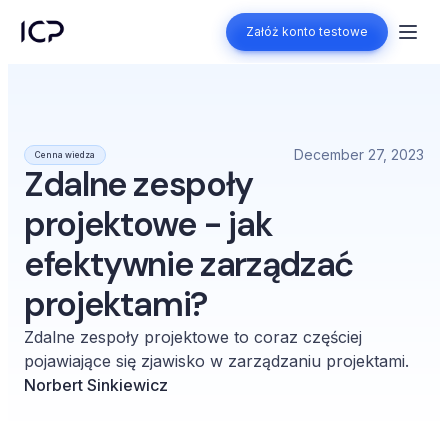
Załóż konto testowe
Załóż konto testowe
December 27, 2023
Cenna wiedza
Zdalne zespoły
projektowe - jak
efektywnie zarządzać
projektami?
Zdalne zespoły projektowe to coraz częściej
pojawiające się zjawisko w zarządzaniu projektami.
Norbert Sinkiewicz