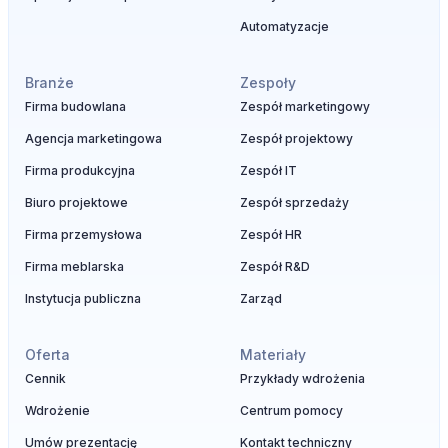
Automatyzacje
Branże
Zespoły
Firma budowlana
Zespół marketingowy
Agencja marketingowa
Zespół projektowy
Firma produkcyjna
Zespół IT
Biuro projektowe
Zespół sprzedaży
Firma przemysłowa
Zespół HR
Firma meblarska
Zespół R&D
Instytucja publiczna
Zarząd
Oferta
Materiały
Cennik
Przykłady wdrożenia
Wdrożenie
Centrum pomocy
Umów prezentację
Kontakt techniczny