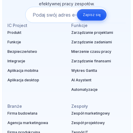
efektywnej pracy zespołów.
Zapisz się
IC Project
Funkcje
Produkt
Zarządzanie projektami
Funkcje
Zarządzanie zadaniami
Bezpieczeństwo
Mierzenie czasu pracy
Integracje
Zarządzanie finansami
Aplikacja mobilna
Wykres Gantta
Aplikacja desktop
AI Asystent
Automatyzacje
Branże
Zespoły
Firma budowlana
Zespół marketingowy
Agencja marketingowa
Zespół projektowy
Firma produkcyjna
Zespół IT