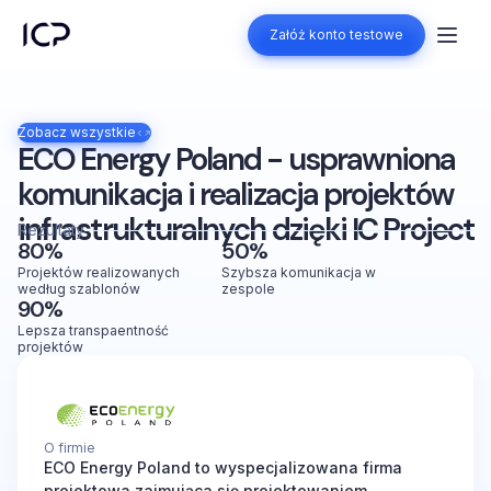
Załóż konto testowe
Załóż konto testowe
Zobacz wszystkie
ECO Energy Poland - usprawniona
komunikacja i realizacja projektów
infrastrukturalnych dzięki IC Project
Rezultaty
80%
50%
Projektów realizowanych
Szybsza komunikacja w
według szablonów
zespole
90%
Lepsza transpaentność
projektów
O firmie
ECO Energy Poland to wyspecjalizowana firma
projektowa zajmująca się projektowaniem