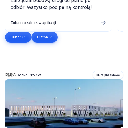
Zarządzaj budową drogi od planu po
Up
odbiór. Wszystko pod pełną kontrolą!
te
Zobacz szablon w aplikacji
Zo
Button
Button
Deska Project
Biuro projektowe