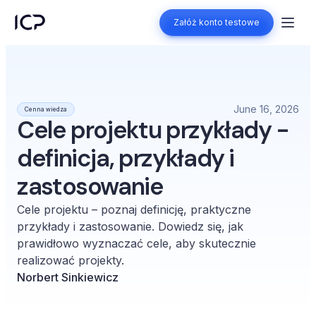
Załóż konto testowe
Załóż konto testowe
June 16, 2026
Cenna wiedza
Cele projektu przykłady -
definicja, przykłady i
zastosowanie
Cele projektu – poznaj definicję, praktyczne
przykłady i zastosowanie. Dowiedz się, jak
prawidłowo wyznaczać cele, aby skutecznie
realizować projekty.
Norbert Sinkiewicz